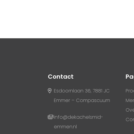
Contact
Pa
Esdoornlaan 36, 7881 JC
Pro
Emmer – Compascuum
Me
Ove
info@dekachelsmid-
Co
emmen.nl