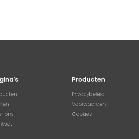
gina's
Producten
ducten
Privacybeleid
rken
Voorwaarden
r ons
Cookies
ntact