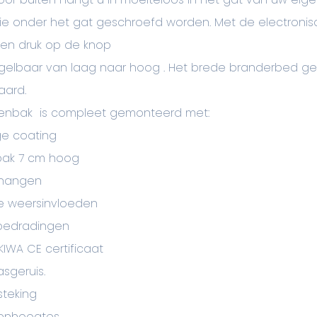
die onder het gat geschroefd worden. Met de electroni
 een druk op de knop
egelbaar van laag naar hoog . Het brede branderbed g
aard.
enbak is compleet gemonteerd met:
ge coating
ak 7 cm hoog
e hangen
le weersinvloeden
 bedradingen
KIWA CE certificaat
sgeruis.
steking
menhoogtes