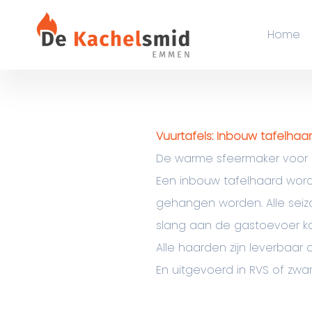
Ga naar de inhoud
Home
Vuurtafels: Inbouw tafelh
De warme sfeermaker voor uw
Een inbouw tafelhaard word
gehangen worden. Alle seiz
slang aan de gastoevoer ko
Alle haarden zijn leverbaar
En uitgevoerd in RVS of zw