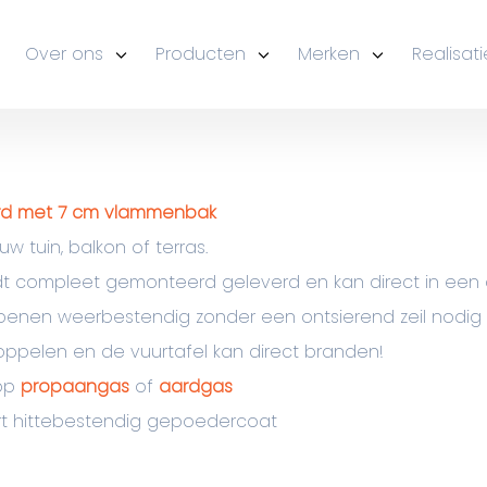
Over ons
Producten
Merken
Realisati
aard met 7 cm vlammenbak
 tuin, balkon of terras.
t compleet gemonteerd geleverd en kan direct in een o
oenen weerbestendig zonder een ontsierend zeil nodig o
ppelen en de vuurtafel kan direct branden!
 op
propaangas
of
aardgas
art hittebestendig gepoedercoat