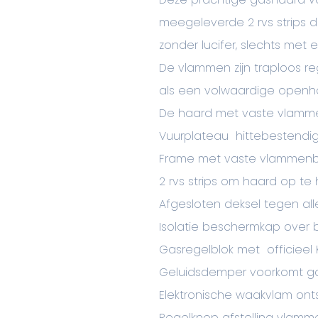
meegeleverde 2 rvs strips 
zonder lucifer, slechts met
De vlammen zijn traploos r
als een volwaardige openh
De haard met vaste vlamm
Vuurplateau hittebestendi
Frame met vaste vlammenb
2 rvs strips om haard op t
Afgesloten deksel tegen al
Isolatie beschermkap over
Gasregelblok met officieel 
Geluidsdemper voorkomt ga
Elektronische waakvlam ont
Regelknop afstelling vlam