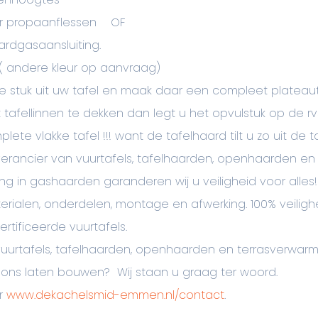
or propaanflessen OF
ardgasaansluiting.
s ( andere kleur op aanvraag)
e stuk uit uw tafel en maak daar een compleet plateaut
 tafellinnen te dekken dan legt u het opvulstuk op de rvs
e vlakke tafel !!! want de tafelhaard tilt u zo uit de ta
erancier van vuurtafels, tafelhaarden, openhaarden en 
ng in gashaarden garanderen wij u veiligheid voor alle
terialen, onderdelen, montage en afwerking. 100% veilig
rtificeerde vuurtafels.
uurtafels, tafelhaarden, openhaarden en terrasverwarmi
 ons laten bouwen? Wij staan u graag ter woord.
ar
www.dekachelsmid-emmen.nl/contact
.