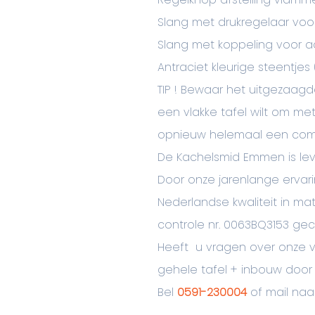
Slang met drukregelaar vo
Slang met koppeling voor a
Antraciet kleurige steentje
TIP ! Bewaar het uitgezaagd
een vlakke tafel wilt om met
opnieuw helemaal een complet
De Kachelsmid Emmen is lev
Door onze jarenlange ervari
Nederlandse kwaliteit in ma
controle nr. 0063BQ3153 gece
Heeft u vragen over onze v
gehele tafel + inbouw door
Bel
0591-230004
of mail na