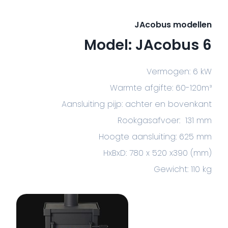
JAcobus modellen
Model: JAcobus 6
Vermogen: 6 kW
Warmte afgifte: 60-120m³
Aansluiting pijp: achter en bovenkant
Rookgasafvoer: 131 mm
Hoogte aansluiting: 625 mm
HxBxD: 780 x 520 x390 (mm)
Gewicht: 110 kg