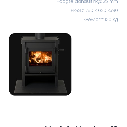
Hoogte aansluiting:625 mm
HxBxD: 780 x 620 x390
Gewicht: 130 kg