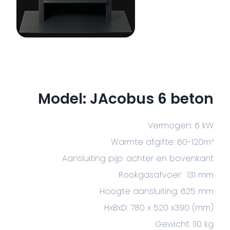
Model: JAcobus 6 beton
Vermogen: 6 kW
Warmte afgifte: 60-120m³
Aansluiting pijp: achter en bovenkant
Rookgasafvoer: 131 mm
Hoogte aansluiting: 625 mm
HxBxD: 780 x 520 x390 (mm)
Gewicht: 110 kg