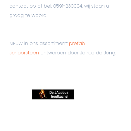
contact op of bel: 0591-230004, wij staan u
graag te woord.
NIEUW in ons assortiment:
prefab
schoorsteen
ontworpen door Janco de Jong.