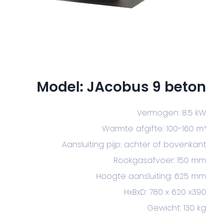
Model: JAcobus 9 beton
Vermogen: 8.5 kW
Warmte afgifte: 100-160 m³
Aansluiting pijp: achter of bovenkant
Rookgasafvoer: 150 mm
Hoogte aansluiting: 625 mm
HxBxD: 780 x 620 x390
Gewicht: 130 kg