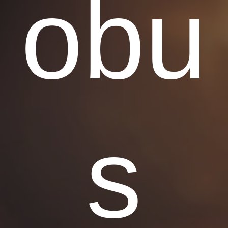
obu
s