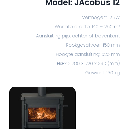
Model: JAcobus 12
Vermogen: 12 kW
Warmte afgifte: 140 – 250 m³
Aansluiting pijp: achter of bovenkant
Rookgasafvoer: 150 mm
Hoogte aansluiting: 625 mm
HxBxD: 780 X 720 x 390 (mm)
Gewicht: 150 kg