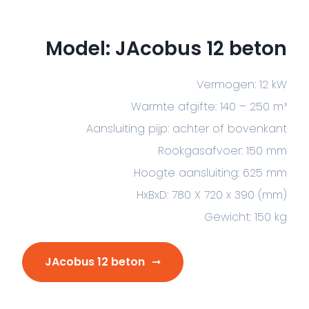
Model: JAcobus 12 beton
Vermogen: 12 kW
Warmte afgifte: 140 – 250 m³
Aansluiting pijp: achter of bovenkant
Rookgasafvoer: 150 mm
Hoogte aansluiting: 625 mm
HxBxD: 780 X 720 x 390 (mm)
Gewicht: 150 kg
JAcobus 12 beton