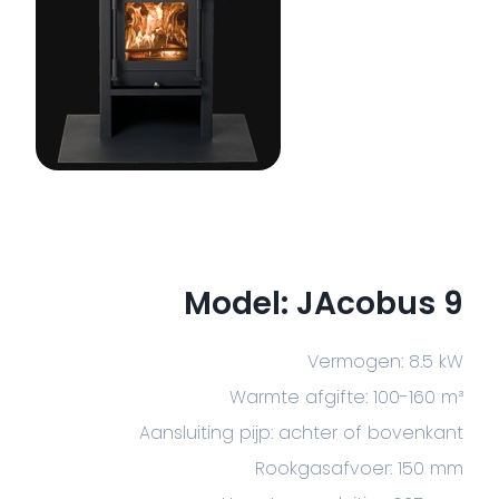
Model: JAcobus 9
Vermogen: 8.5 kW
Warmte afgifte: 100-160 m³
Aansluiting pijp: achter of bovenkant
Rookgasafvoer: 150 mm