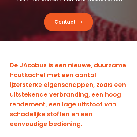
Contact
De JAcobus is een nieuwe, duurzame
houtkachel met een aantal
ijzersterke eigenschappen, zoals een
uitstekende verbranding, een hoog
rendement, een lage uitstoot van
schadelijke stoffen en een
eenvoudige bediening.