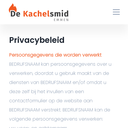
Ga naar de inhoud
Privacybeleid
Persoonsgegevens die worden verwerkt
BEDRIJFSNAAM kan persoonsgegevens over u
verwerken, doordat u gebruik maakt van de
diensten van BEDRIJFSNAAM en/of omdat u
deze zelf bij het invullen van een
contactformulier op de website aan
BEDRIJFSNAAM verstrekt. BEDRIJFSNAAM kan de
volgende persoonsgegevens verwerken: