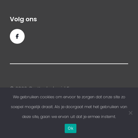
Volg ons
© 2026, De Kachelsmid Emmen
We gebruiken cookies om ervoor te zorgen dat onze site zo
soepel mogelijk draait. Als je doorgaat met het gebruiken van
Een
Webba
website.
deze site, gaan we ervan uit dat je ermee instemt.
Ok