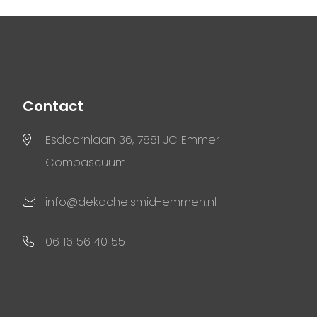
Contact
Esdoornlaan 36, 7881 JC Emmer –
Compascuum
info@dekachelsmid-emmen.nl
06 16 56 40 55