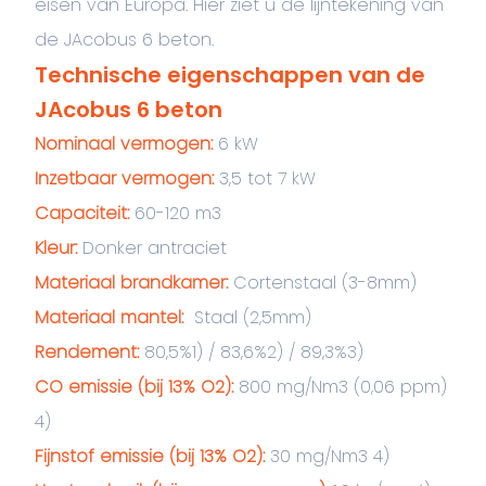
eisen van Europa. Hier ziet u de lijntekening van
de JAcobus 6 beton.
Technische eigenschappen van de
JAcobus 6 beton
Nominaal vermogen:
6 kW
Inzetbaar vermogen:
3,5 tot 7 kW
Capaciteit:
60-120 m3
Kleur:
Donker antraciet
Materiaal brandkamer:
Cortenstaal (3-8mm)
Materiaal mantel:
Staal (2,5mm)
Rendement:
80,5%1) / 83,6%2) / 89,3%3)
CO emissie (bij 13% O2):
800 mg/Nm3 (0,06 ppm)
4)
Fijnstof emissie (bij 13% O2):
30 mg/Nm3 4)