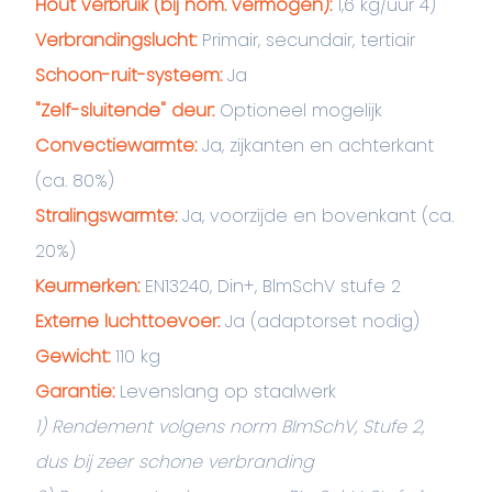
Hout verbruik (bij nom. vermogen):
1,6 kg/uur 4)
Verbrandingslucht:
Primair, secundair, tertiair
Schoon-ruit-systeem:
Ja
"Zelf-sluitende" deur:
Optioneel mogelijk
Convectiewarmte:
Ja, zijkanten en achterkant
(ca. 80%)
Stralingswarmte:
Ja, voorzijde en bovenkant (ca.
20%)
Keurmerken:
EN13240, Din+, BlmSchV stufe 2
Externe luchttoevoer:
Ja (adaptorset nodig)
Gewicht:
110 kg
Garantie:
Levenslang op staalwerk
1) Rendement volgens norm BImSchV, Stufe 2,
dus bij zeer schone verbranding