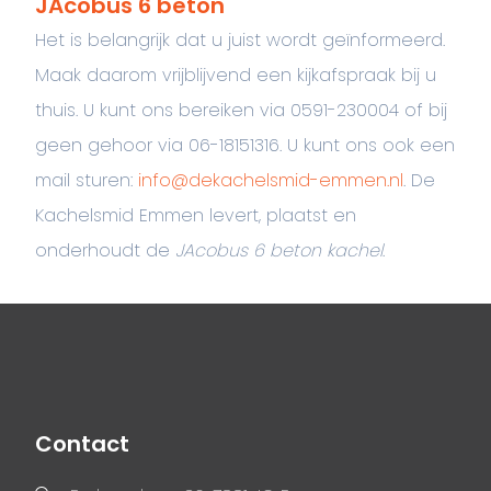
JAcobus 6 beton
Het is belangrijk dat u juist wordt geïnformeerd.
Maak daarom vrijblijvend een kijkafspraak bij u
thuis. U kunt ons bereiken via 0591-230004 of bij
geen gehoor via 06-18151316. U kunt ons ook een
mail sturen:
info@dekachelsmid-emmen.nl
. De
Kachelsmid Emmen levert, plaatst en
onderhoudt de
JAcobus 6 beton kachel
.
Contact