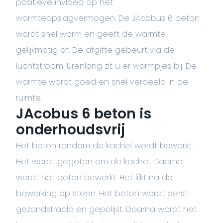
positieve invloed op het
warmteopslagvermogen. De JAcobus 6 beton
wordt snel warm en geeft de warmte
gelijkmatig af. De afgifte gebeurt via de
luchtstroom. Urenlang zit u er warmpjes bij. De
warmte wordt goed en snel verdeeld in de
ruimte.
JAcobus 6 beton is
onderhoudsvrij
Het beton rondom de kachel wordt bewerkt.
Het wordt gegoten om de kachel. Daarna
wordt het beton bewerkt. Het lijkt na de
bewerking op steen. Het beton wordt eerst
gezandstraald en gepolijst. Daarna wordt het