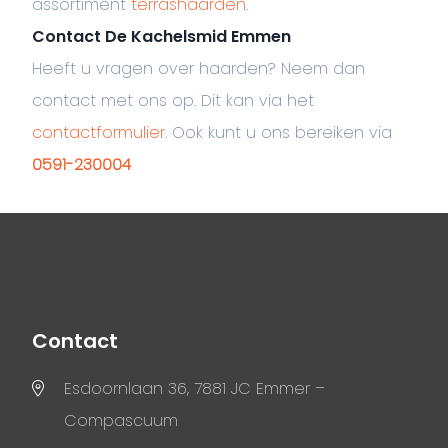
assortiment
terrashaarden
.
Contact De Kachelsmid Emmen
Heeft u vragen over haarden? Neem dan
contact met ons op. Dit kan via het
contactformulier
. Ook kunt u ons bereiken via
0591-230004
Contact
Esdoornlaan 36, 7881 JC Emmer –
Compascuum