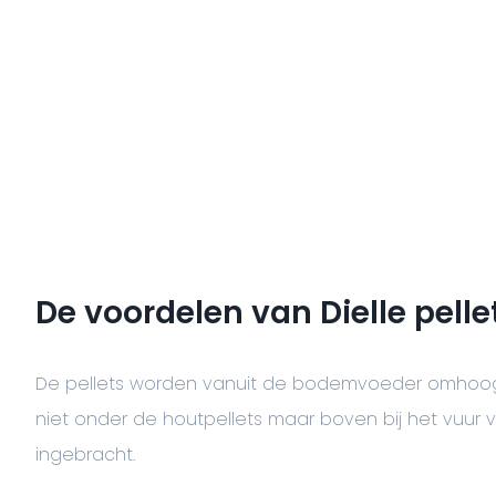
De voordelen van Dielle pell
De pellets worden vanuit de bodemvoeder omhoog
niet onder de houtpellets maar boven bij het vuur
ingebracht.