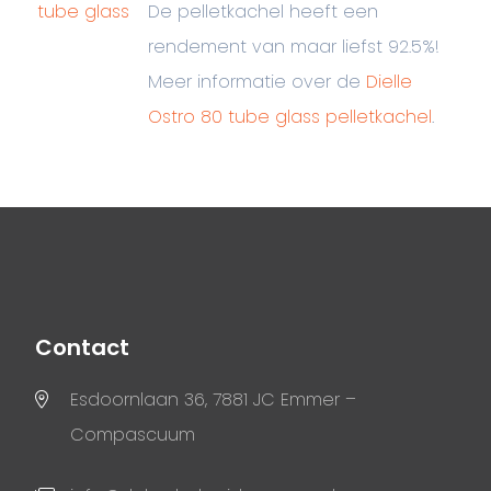
De pelletkachel heeft een
rendement van maar liefst 92.5%!
Meer informatie over de
Dielle
Ostro 80 tube glass pelletkachel
.
Contact
Esdoornlaan 36, 7881 JC Emmer –
Compascuum