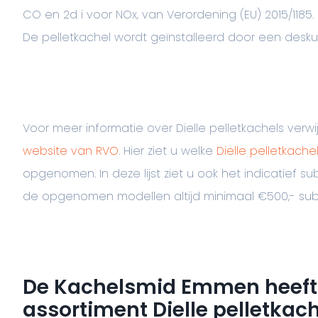
CO en 2d i voor NOx, van Verordening (EU) 2015/1185.
De pelletkachel wordt geïnstalleerd door een deskun
Voor meer informatie over Dielle pelletkachels verwi
website van RVO
. Hier ziet u welke
Dielle pelletkachel
opgenomen. In deze lijst ziet u ook het indicatief sub
de opgenomen modellen altijd minimaal €500,- sub
De Kachelsmid Emmen heeft
assortiment Dielle pelletkac