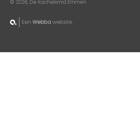
© 2026, De Kachelsmid Emmen
Een
Webba
website.